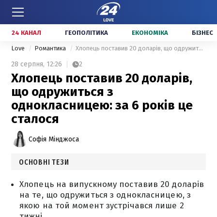
24 КАНАЛ
ГЕОПОЛІТИКА
ЕКОНОМІКА
БІЗНЕС
Love
Романтика
Хлопець поставив 20 доларів, що одружиться з однокласницею: за 6 років це сталося
28 серпня,
12:26
2
Хлопець поставив 20 доларів,
що одружиться з
однокласницею: за 6 років це
сталося
Софія Мінджоса
ОСНОВНІ ТЕЗИ
Хлопець на випускному поставив 20 доларів
на те, що одружиться з однокласницею, з
якою на той момент зустрічався лише 2
тижні.