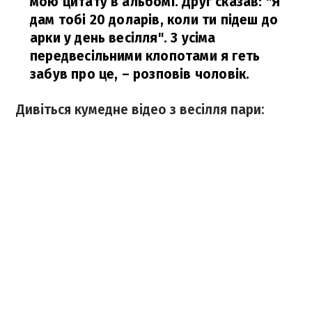
мою цитату в альбомі. Друг сказав: "Я
дам тобі 20 доларів, коли ти підеш до
арки у день весілля". З усіма
передвесільними клопотами я геть
забув про це,
– розповів чоловік.
Дивіться кумедне відео з весілля пари: