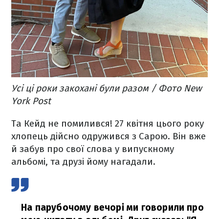
Усі ці роки закохані були разом / Фото New
York Post
Та Кейд не помилився! 27 квітня цього року
хлопець дійсно одружився з Сарою. Він вже
й забув про свої слова у випускному
альбомі, та друзі йому нагадали.
На парубочому вечорі ми говорили про