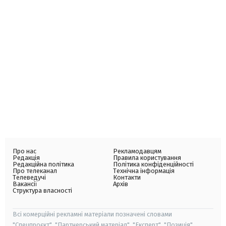
Про нас
Рекламодавцям
Редакція
Правила користування
Редакційна політика
Політика конфіденційності
Про телеканал
Технічна інформація
Телеведучі
Контакти
Вакансії
Архів
Структура власності
Всі комерційні рекламні матеріали позначені словами
"Спецпроєкт", "Партнерський матеріал", "Експерт", "Позиція".