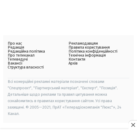
Про нас
Рекламодавцям
Редакція
Правила користування
Редакційна політика
Політика конфіденційності
Про телеканал
Технічна інформація
Телеведучі
Контакти
Вакансії
Архів
Структура власності
Всі комерційні рекламні матеріали позначені словами
"Спецпроєкт", "Партнерський матеріал", "Експерт", "Позиція".
Детальніше щодо реклами та правил цитування можна
ознайомитись в правилах користування сайтом. Усі права
захищені. © 2005—2021, ПрАТ «Телерадіокомпанія "Люкс"», 24
Канал.