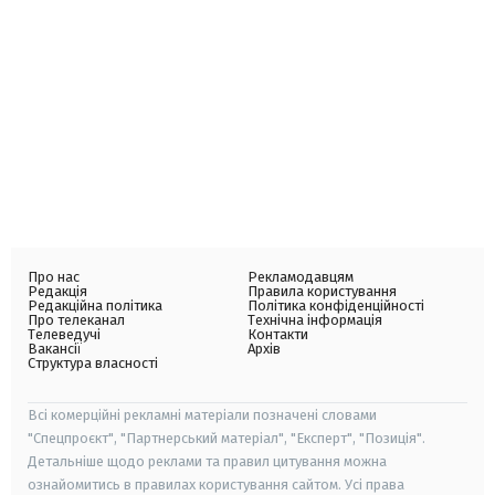
Про нас
Рекламодавцям
Редакція
Правила користування
Редакційна політика
Політика конфіденційності
Про телеканал
Технічна інформація
Телеведучі
Контакти
Вакансії
Архів
Структура власності
Всі комерційні рекламні матеріали позначені словами
"Спецпроєкт", "Партнерський матеріал", "Експерт", "Позиція".
Детальніше щодо реклами та правил цитування можна
ознайомитись в правилах користування сайтом. Усі права