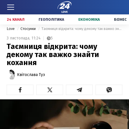
24 КАНАЛ
ГЕОПОЛІТИКА
ЕКОНОМІКА
БІЗНЕС
Love
Стосунки
Таємниця відкрита: чому декому так важко знайти кохання
3 листопада,
11:24
5
Таємниця відкрита: чому
декому так важко знайти
кохання
Квітослава Туз