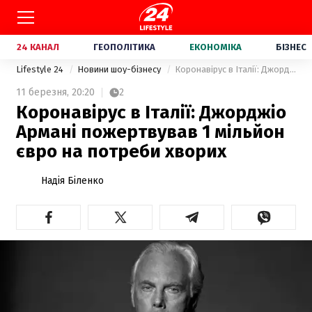
24 КАНАЛ
ГЕОПОЛІТИКА
ЕКОНОМІКА
БІЗНЕС
Lifestyle 24
Новини шоу-бізнесу
Коронавірус в Італії: Джорджіо Армані пожертвував 1 мільйон євро на потреби хворих
11 березня,
20:20
2
Коронавірус в Італії: Джорджіо
Армані пожертвував 1 мільйон
євро на потреби хворих
Надія Біленко