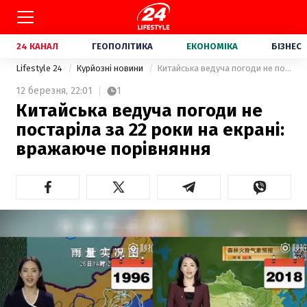
24 КАНАЛ
ГЕОПОЛІТИКА
ЕКОНОМІКА
БІЗНЕС
Lifestyle 24
Курйозні новини
Китайська ведуча погоди не постаріла за 22 роки на екрані: вражаюче порівняння
12 березня,
22:01
1
Китайська ведуча погоди не
постаріла за 22 роки на екрані:
вражаюче порівняння