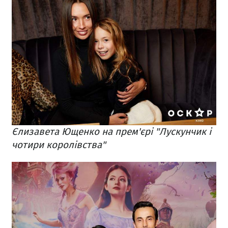
Єлизавета Ющенко на прем'єрі "Лускунчик і
чотири королівства"