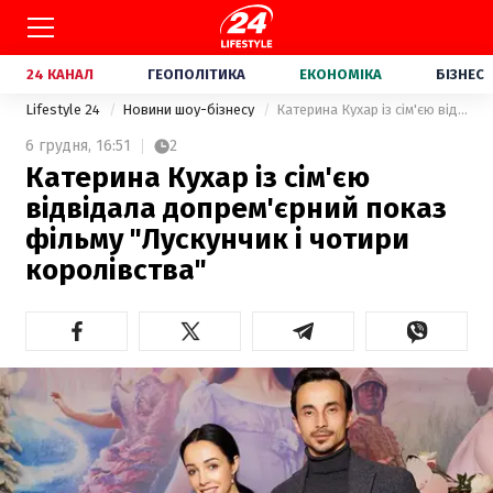
24 КАНАЛ
ГЕОПОЛІТИКА
ЕКОНОМІКА
БІЗНЕС
Lifestyle 24
Новини шоу-бізнесу
Катерина Кухар із сім'єю відвідала допрем'єрний показ фільму "Лускунчик і чотири королівства"
6 грудня,
16:51
2
Катерина Кухар із сім'єю
відвідала допрем'єрний показ
фільму "Лускунчик і чотири
королівства"