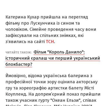
Катерина Кухар прийшла на перегляд
фільму про Лускунчика із сином та
чоловіком. Сімейне проведення часу вони
зафіксували на спільних знімках, які
з’явились на сайті
ТСН
.
Фільм "Король Данило":
ЧИТАЙТЕ ТАКОЖ:
історичний єралаш чи перший український
блокбастер?
Ймовірно, відома українська балерина з
професійної точки зору оцінила акторську
гру та хореографію артистки балету Місті
Коупленд. На допрем’єрний показ прийшли
також учасник гурту "Океан Ельзи", співак