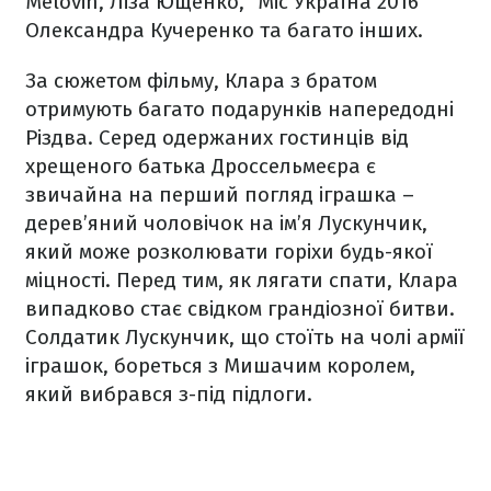
Melovin, Ліза Ющенко, "Міс Україна 2016"
Олександра Кучеренко та багато інших.
За сюжетом фільму, Клара з братом
отримують багато подарунків напередодні
Різдва. Серед одержаних гостинців від
хрещеного батька Дроссельмеєра є
звичайна на перший погляд іграшка –
дерев’яний чоловічок на ім’я Лускунчик,
який може розколювати горіхи будь-якої
міцності. Перед тим, як лягати спати, Клара
випадково стає свідком грандіозної битви.
Солдатик Лускунчик, що стоїть на чолі армії
іграшок, бореться з Мишачим королем,
який вибрався з-під підлоги.