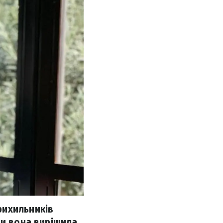
рихильників
ми вона вирішила