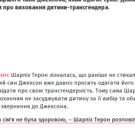
и про виховання дитини-трансгендера.
ourc
Шарліз Терон зізналась, що раніше не стикал
чний син Джексон вже давно просить одягати його 
ідати про свою трансгендерність. Тому сама Шар
роханням не засуджувати дитину за її вибір та 
 звернення до Джексона.
сім'я не була здоровою, – Шарліз Терон розповіла