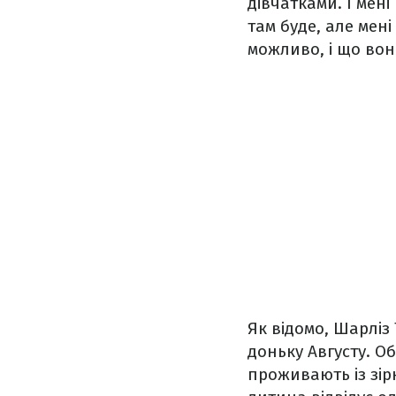
дівчатками. І мені
там буде, але мен
можливо, і що вон
Як відомо, Шарліз
доньку Августу. О
проживають із зір