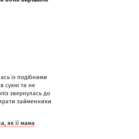
ась із подібними
в сукні та не
ліз звернулась до
обирати займенники
, як її мама