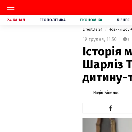
24 КАНАЛ
ГЕОПОЛІТИКА
ЕКОНОМІКА
БІЗНЕС
Lifestyle 24
Новини шоу-
19 грудня,
11:50
3
Історія м
Шарліз 
дитину-
Надія Біленко