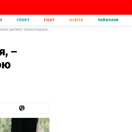
О
СПОРТ
FIGHT
ОСВІТА
ЛАЙФХАКИ
ро свою дитину-трансгендера
я, –
ою