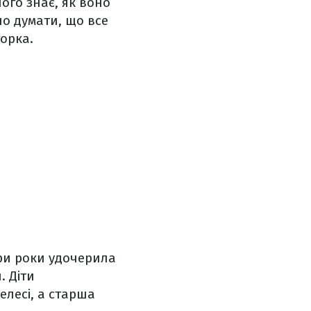
його знає, як воно
но думати, що все
орка.
три роки удочерила
. Діти
елесі, а старша