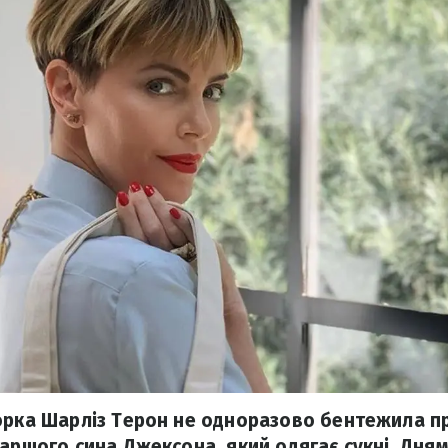
орка Шарліз Терон не одноразово бентежила п
таршого сина Джексона, який одягає сукні. Дня