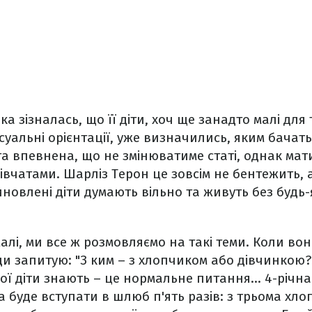
ка зізналась, що її діти, хоч ще занадто малі для
уальні орієнтації, уже визначились, яким бачат
ста впевнена, що не змінюватиме статі, однак мат
дівчатами. Шарліз Терон це зовсім не бентежить, 
иновлені діти думають вільно та живуть без будь-
алі, ми все ж розмовляємо на такі теми. Коли вон
ди запитую: "З ким – з хлопчиком або дівчинкою?
ої діти знають – це нормальне питання... 4-річна
 буде вступати в шлюб п'ять разів: з трьома хло