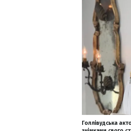
Голлівудська акт
знімками свого с