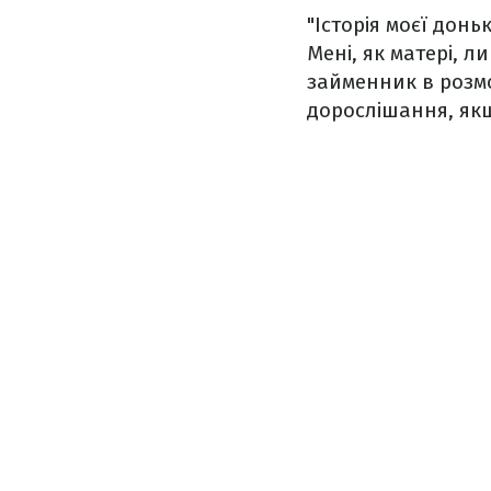
"Історія моєї донь
Мені, як матері, 
займенник в розмо
дорослішання, якщо