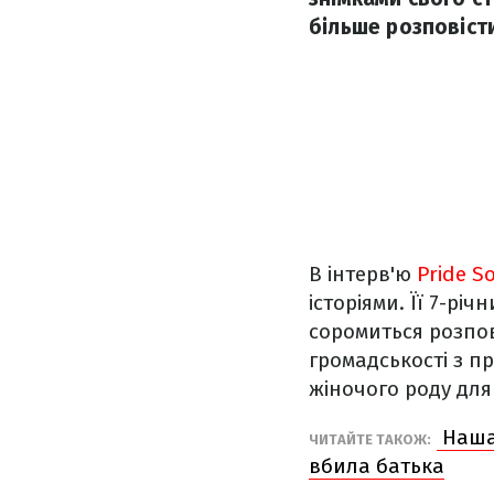
більше розповіст
В інтерв'ю
Pride S
історіями. Її 7-рі
соромиться розпов
громадськості з п
жіночого роду для
Наша 
ЧИТАЙТЕ ТАКОЖ:
вбила батька