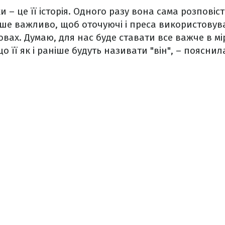
ки – це її історія. Одного разу вона сама розповіст
лише важливо, щоб оточуючі і преса використов
вах. Думаю, для нас буде ставати все важче в мір
 її як і раніше будуть називати "він", – пояснил