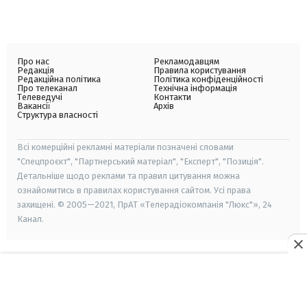
Про нас
Рекламодавцям
Редакція
Правила користування
Редакційна політика
Політика конфіденційності
Про телеканал
Технічна інформація
Телеведучі
Контакти
Вакансії
Архів
Структура власності
Всі комерційні рекламні матеріали позначені словами
"Спецпроєкт", "Партнерський матеріал", "Експерт", "Позиція".
Детальніше щодо реклами та правил цитування можна
ознайомитись в правилах користування сайтом. Усі права
захищені. © 2005—2021, ПрАТ «Телерадіокомпанія "Люкс"», 24
Канал.