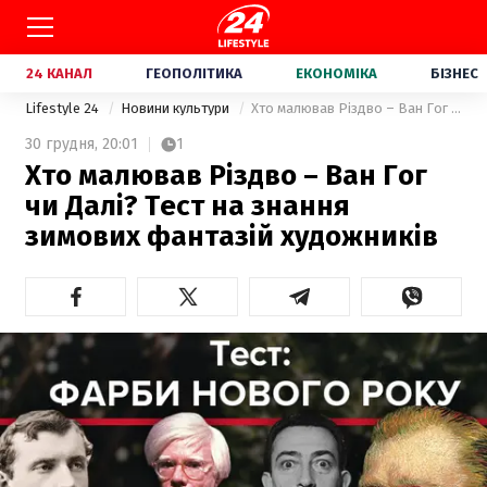
24 КАНАЛ
ГЕОПОЛІТИКА
ЕКОНОМІКА
БІЗНЕС
Lifestyle 24
Новини культури
Хто малював Різдво – Ван Гог чи Далі? Тест на знання зимових фантазій художників
30 грудня,
20:01
1
Хто малював Різдво – Ван Гог
чи Далі? Тест на знання
зимових фантазій художників