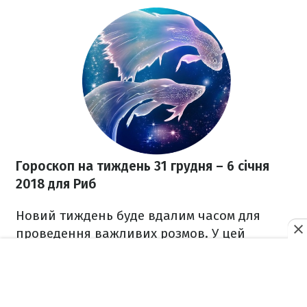
Гороскоп на тиждень 31 грудня
– 6 січня
2018
для Риб
Новий тиждень буде вдалим часом для
проведення важливих розмов. У цей
тиждень вам буде притаманна
красномовність – головне пам’ятайте, що
нічого соромитися, коли вже взялися за
справу.