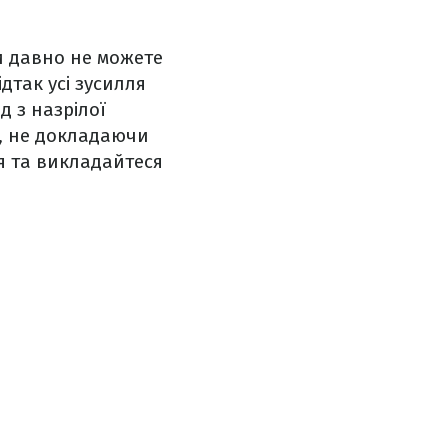
и давно не можете
дтак усі зусилля
д з назрілої
и, не докладаючи
я та викладайтеся