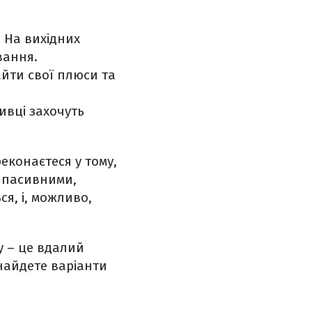
. На вихідних
вання.
айти свої плюси та
ивці захочуть
еконаєтеся у тому,
е пасивними,
ся, і, можливо,
у – це вдалий
найдете варіанти