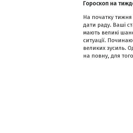
Гороскоп на тижде
На початку тижня 
дати раду. Ваші с
мають великі шанс
ситуації. Починаю
великих зусиль. О
на повну, для тог