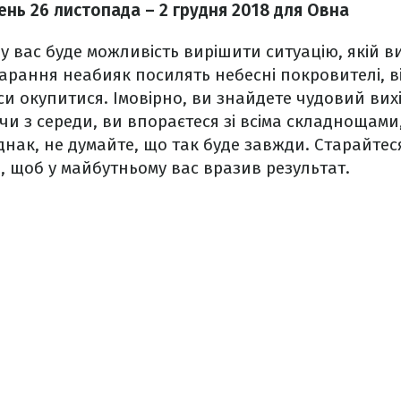
нь 26 листопада – 2 грудня
2018
для Овна
у вас буде можливість вирішити ситуацію, якій в
тарання неабияк посилять небесні покровителі, ві
и окупитися. Імовірно, ви знайдете чудовий вихі
чи з середи, ви впораєтеся зі всіма складнощам
днак, не думайте, що так буде завжди. Старайтес
о, щоб у майбутньому вас вразив результат.