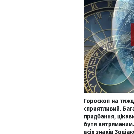
Гороскоп на тижде
сприятливий. Бага
придбання, цікав
бути витриманим.
всіх знаків Зодіак