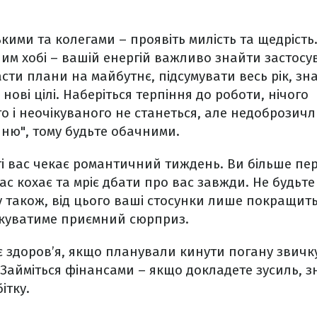
ькими та колегами – проявіть милість та щедрість
им хобі – вашій енергій важливо знайти застосу
сти плани на майбутнє, підсумувати весь рік, зн
 нові цілі. Наберіться терпіння до роботи, нічого
 і неочікуваного не станеться, але недоброзичл
иню", тому будьте обачними.
і вас чекає романтичний тиждень. Ви більше пер
с кохає та мріє дбати про вас завжди. Не будьт
ву також, від цього ваші стосунки лише покращить
ікуватиме приємний сюрприз.
 здоров’я, якщо планували кинути погану звичк
 Займіться фінансами – якщо докладете зусиль, з
ітку.