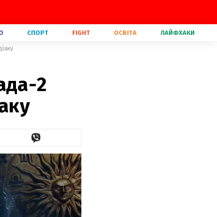
О
СПОРТ
FIGHT
ОСВІТА
ЛАЙФХАКИ
діаку
ада-2
іаку