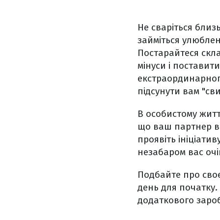
Не сваріться близ
займіться улюблен
Постарайтеся скла
мінуси і поставити
екстраординарного
підсунути вам "св
В особистому житт
що ваш партнер ва
проявіть ініціати
незабаром вас оч
Подбайте про своє
день для початку.
додаткового зароб