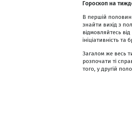
Гороскоп на тижде
В першій половині
знайти вихід з по
відмовляйтесь від
ініціативність та 
Загалом же весь т
розпочати ті спра
того, у другій по