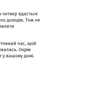
в четвер вдасться
ло доходів. Тож не
оявляти
ятливий час, щоб
увались. Окрім
т у вашому домі.