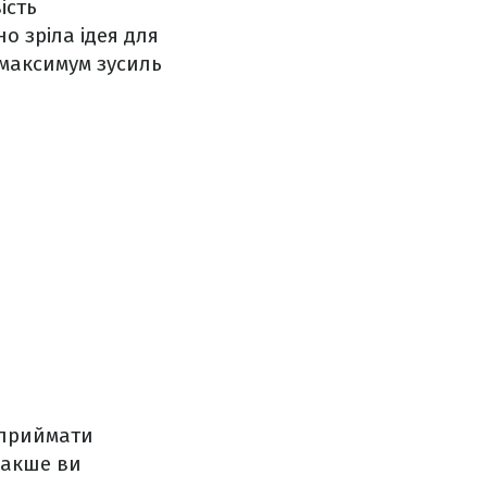
ість
о зріла ідея для
максимум зусиль
 приймати
накше ви