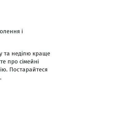
олення і
ту та неділю краще
те про сімейні
ію. Постарайтеся
.