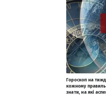
Гороскоп на тижде
кожному правильн
знати, на які асп