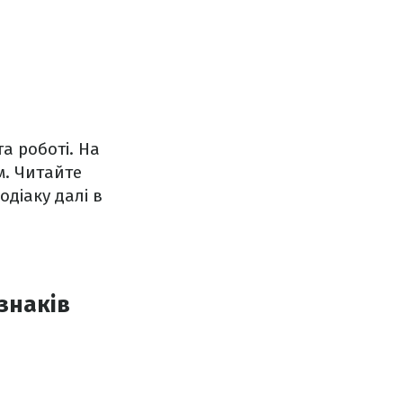
а роботі. На
м. Читайте
одіаку далі в
 знаків