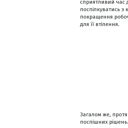
сприятливий час д
поспілкуватись з 
покращення робоч
для її втілення.
Загалом же, протя
поспішних рішень.