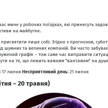
вас мине у робочих поїздках, які принесуть задов
ктиви на майбутнє.
е присвятити лише собі. Згідно з прогнозом, субо
ід шумних та великих компаній. Ви часто забуває
ружений графік – тож саме час виправити ситуац
ути на те, що лежить важким "вантажем" на душі
:
17 липня
Несприятливий день:
21 липня
ітня – 20 травня)