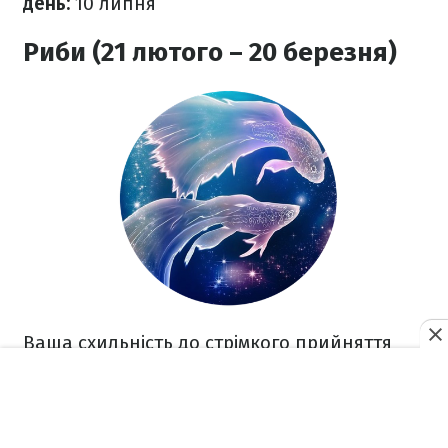
день:
10
липня
Риби (21 лютого – 20 березня)
Ваша схильність до стрімкого прийняття
рішень призведе до того, що багато
деталей залишаться за кадром, тому
виникнуть несподівані перешкоди.
Початок тижня вас порадує: ви