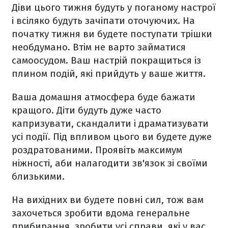
Діви цього тижня будуть у поганому настрої
і всіляко будуть зачіпати оточуючих. На
початку тижня ви будете поступати трішки
необдумано. Втім не варто займатися
самоосудом. Ваш настрій покращиться із
плином подій, які прийдуть у ваше життя.
Ваша домашня атмосфера буде бажати
кращого. Діти будуть дуже часто
капризувати, скандалити і драматизувати
усі події. Під впливом цього ви будете дуже
роздратованими. Проявіть максимум
ніжності, аби налагодити зв'язок зі своїми
близькими.
На вихідних ви будете повні сил, тож вам
захочеться зробити вдома генеральне
прибирання, зробити усі справи, які у вас