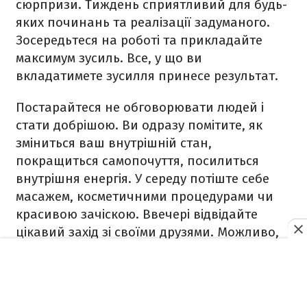
сюрпризи. Тиждень сприятливий для будь-
яких починань та реалізації задуманого.
Зосередьтеся на роботі та прикладайте
максимум зусиль. Все, у що ви
вкладатимете зусилля принесе результат.
Постарайтеся не обговорювати людей і
стати добрішою. Ви одразу помітите, як
зміниться ваш внутрішній стан,
покращиться самопочуття, посилиться
внутрішня енергія. У середу потіште себе
масажем, косметичними процедурами чи
красивою зачіскою. Ввечері відвідайте
цікавий захід зі своїми друзями. Можливо,
ви зустрінетеся зі своїм майбутнім коханням
всього життя.
Вихідні присвятіть мистецтву. Дізнайтеся