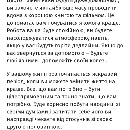
Цього тижня Раки будуть дуже домашніми,
ви захочете якнайбільше часу проводити
вдома з хорошою книгою та фільмом. Це
допомагає вам почуватися якомога краще.
Робота ваша буде спокійною, ви будете
насолоджуватися атмосферою, навіть,
якщо у вас будуть горіти дедлайни. Якщо до
вас звернуться за допомогою – будьте
люб'язними і допоможіть своїй колезі.
У вашому житті розпочинається яскравий
період, коли ви можете змінити життя на
краще. Все, що вам потрібно – бути
цілеспрямованим та точно знати, що вам
потрібно. Буде корисно побути наодинці зі
своїми думками і запитати себе чого ви
насправді чекаєте від стосунків зі своєю
другою половинкою.