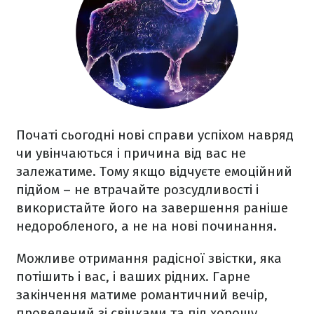
Початі сьогодні нові справи успіхом навряд
чи увінчаються і причина від вас не
залежатиме. Тому якщо відчуєте емоційний
підйом – не втрачайте розсудливості і
використайте його на завершення раніше
недоробленого, а не на нові починання.
Можливе отримання радісної звістки, яка
потішить і вас, і ваших рідних. Гарне
закінчення матиме романтичний вечір,
проведений зі свічками та під хорошу