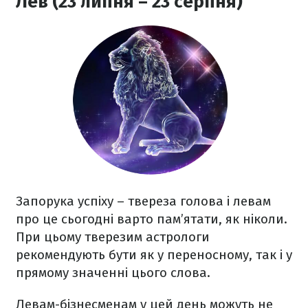
Лев (23 липня – 23 серпня)
Запорука успіху – твереза голова і левам
про це сьогодні варто пам’ятати, як ніколи.
При цьому тверезим астрологи
рекомендують бути як у переносному, так і у
прямому значенні цього слова.
Левам-бізнесменам у цей день можуть не