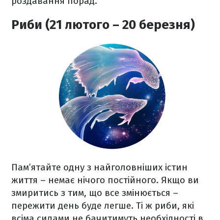
роздавання порад.
Риби (21 лютого – 20 березня)
Пам’ятайте одну з найголовніших істин
життя – немає нічого постійного. Якщо ви
змиритись з тим, що все змінюється –
пережити день буде легше. Ті ж риби, які
всіма силами не бачитимуть необхідності в