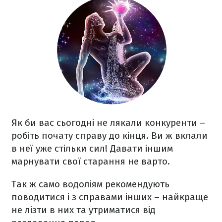
Як би вас сьогодні не лякали конкуренти –
робіть почату справу до кінця. Ви ж вклали
в неї уже стільки сил! Давати іншим
марнувати свої старання не варто.
Так ж само водоліям рекомендують
поводитися і з справами інших – найкраще
не лізти в них та утриматися від