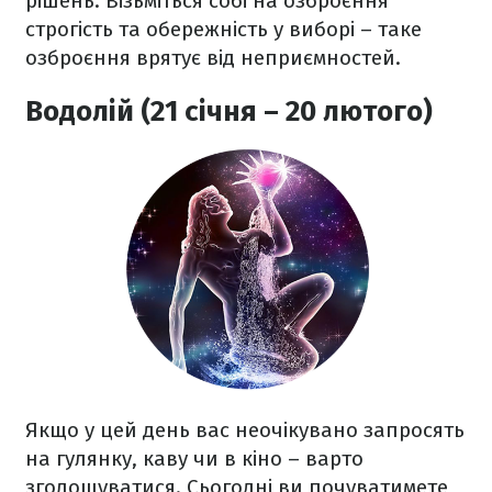
рішень. Візьміться собі на озброєння
строгість та обережність у виборі – таке
озброєння врятує від неприємностей.
Водолій (21 січня – 20 лютого)
Якщо у цей день вас неочікувано запросять
на гулянку, каву чи в кіно – варто
зголошуватися. Сьогодні ви почуватимете