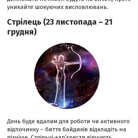
уникайте шокуючих висловлювань.
Стрілець (23 листопада – 21
грудня)
День буде вдалим для роботи чи активного
відпочинку – биття байдиків відкладіть на
пізніше. Стрільці-кар’єристи відчують