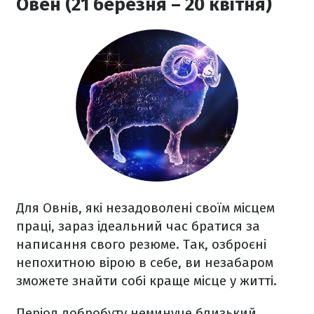
Овен (21 березня – 20 квітня)
Для Овнів, які незадоволені своїм місцем
праці, зараз ідеальний час братися за
написання свого резюме. Так, озброєні
непохитною вірою в себе, ви незабаром
зможете знайти собі краще місце у житті.
Період добробуту неминуче близький,