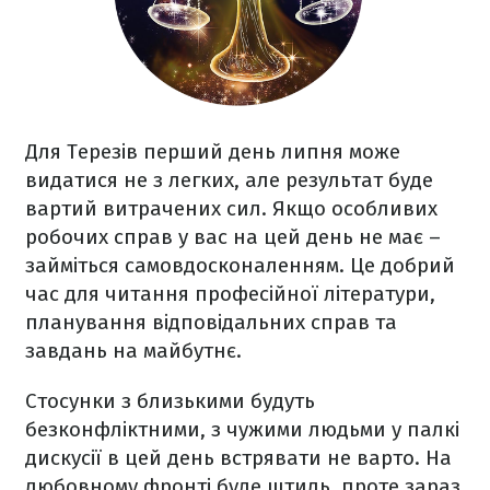
Для Терезів перший день липня може
видатися не з легких, але результат буде
вартий витрачених сил. Якщо особливих
робочих справ у вас на цей день не має –
займіться самовдосконаленням. Це добрий
час для читання професійної літератури,
планування відповідальних справ та
завдань на майбутнє.
Стосунки з близькими будуть
безконфліктними, з чужими людьми у палкі
дискусії в цей день встрявати не варто. На
любовному фронті буде штиль, проте зараз