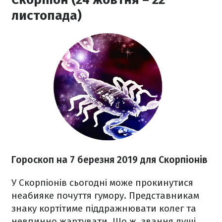
листопада)
Гороскоп на 7 березня 2019 для Скорпіонів
У Скорпіонів сьогодні може прокинутися
неабияке почуття гумору. Представникам
знаку кортітиме піддражнювати колег та
невпинно жартувати. Що ж, звання душі