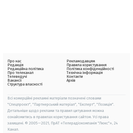
Про нас
Рекламодавцям
Редакція
Правила користування
Редакційна політика
Політика конфіденційності
Про телеканал
Технічна інформація
Телеведучі
Контакти
Вакансії
Архів
Структура власності
Всі комерційні рекламні матеріали позначені словами
"Спецпроєкт", "Партнерський матеріал", "Експерт", "Позиція".
Детальніше щодо реклами та правил цитування можна
ознайомитись в правилах користування сайтом. Усі права
захищені. © 2005—2021, ПрАТ «Телерадіокомпанія "Люкс"», 24
Канал.