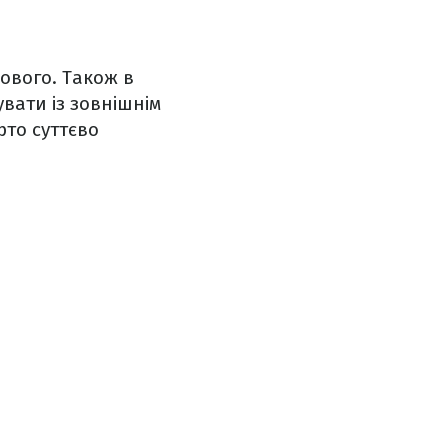
ового. Також в
вати із зовнішнім
рто суттєво