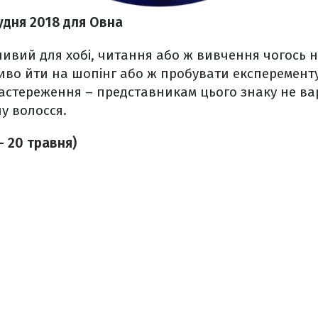
удня 2018 для Овна
ивий для хобі, читання або ж вивчення чогось н
иво йти на шопінг або ж пробувати експеременту
астереження – представникам цього знаку не ва
у волосся.
– 20 травня)