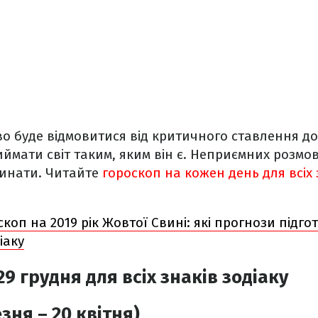
о буде відмовитися від критичного ставлення до 
ймати світ таким, яким він є. Неприємних розмо
чинати.
Читайте
гороскоп на кожен день для всіх 
коп на 2019 рік Жовтої Свині: які прогнози підг
іаку
9 грудня для всіх знаків зодіаку
зня – 20 квітня)