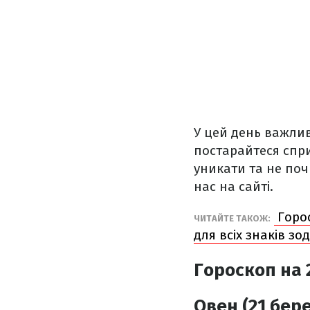
У цей день важлив
постарайтеся спри
уникати та не по
нас на сайті.
Горос
ЧИТАЙТЕ ТАКОЖ:
для всіх знаків зод
Гороскоп на 2
Овен (21 бере