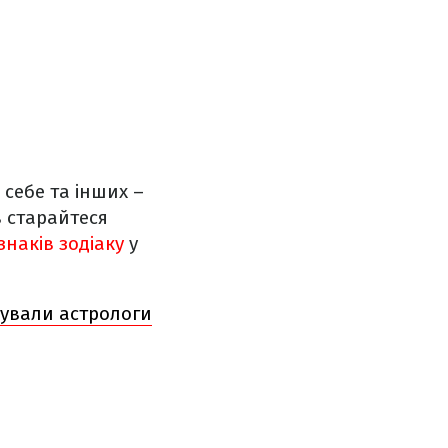
себе та інших –
в старайтеся
знаків зодіаку
у
отували астрологи