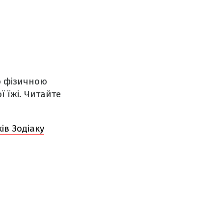
ю фізичною
ї їжі.
Читайте
ів Зодіаку