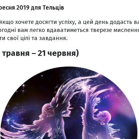
ресня 2019 для Тельців
 якщо хочете досягти успіху, а цей день додасть в
огодні вам легко вдаватиметься тверезе мислен
и свої цілі та завдання.
 травня – 21 червня)