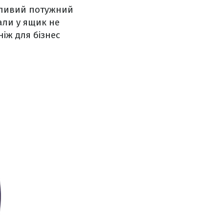
ожливий потужний
али у ящик не
іж для бізнес