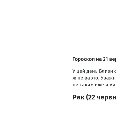
Гороскоп на
21 ве
У цей день Близню
ж не варто. Уважн
не таким вже й ви
Рак (22 червн