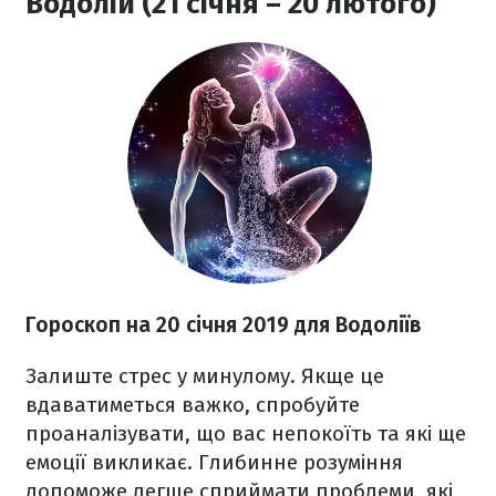
Водолій (21 січня – 20 лютого)
Гороскоп на 20 січня 2019 для Водоліїв
Залиште стрес у минулому. Якще це
вдаватиметься важко, спробуйте
проаналізувати, що вас непокоїть та які ще
емоції викликає. Глибинне розуміння
допоможе легше сприймати проблеми, які