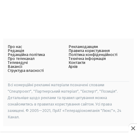
Про нас
Рекламодавцям
Редакція
Правила користування
Редакційна політика
Політика конфіденційності
Про телеканал
Технічна інформація
Телеведучі
Контакти
Вакансії
Архів
Структура власності
Всі комерційні рекламні матеріали позначені словами
"Спецпроєкт", "Партнерський матеріал", "Експерт", "Позиція".
Детальніше щодо реклами та правил цитування можна
ознайомитись в правилах користування сайтом. Усі права
захищені. © 2005—2021, ПрАТ «Телерадіокомпанія "Люкс"», 24
Канал.