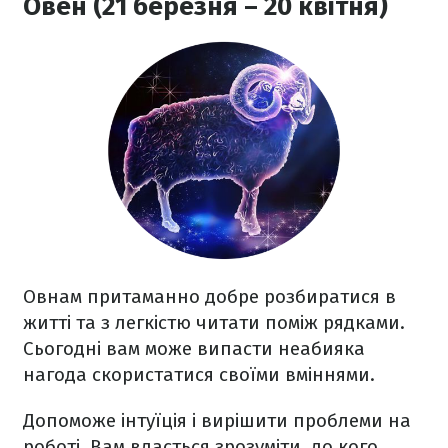
Овен (21 березня – 20 квітня)
Овнам притаманно добре розбиратися в
житті та з легкістю читати поміж рядками.
Сьогодні вам може випасти неабияка
нагода скористатися своїми вміннями.
Допоможе інтуїція і вирішити проблеми на
роботі. Вам вдасться зрозуміти, до кого