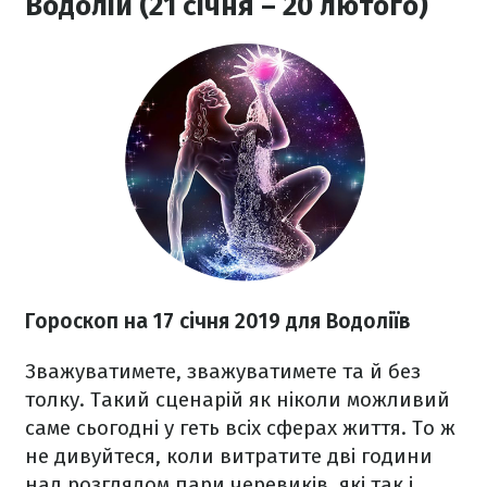
Водолій (21 січня – 20 лютого)
Гороскоп на 17 січня 2019 для Водоліїв
Зважуватимете, зважуватимете та й без
толку. Такий сценарій як ніколи можливий
саме сьогодні у геть всіх сферах життя. То ж
не дивуйтеся, коли витратите дві години
над розглядом пари черевиків, які так і