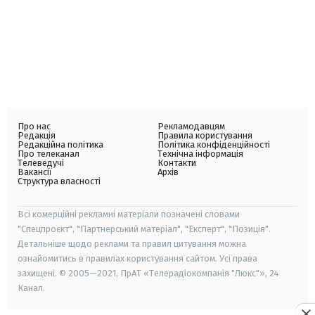
Про нас
Рекламодавцям
Редакція
Правила користування
Редакційна політика
Політика конфіденційності
Про телеканал
Технічна інформація
Телеведучі
Контакти
Вакансії
Архів
Структура власності
Всі комерційні рекламні матеріали позначені словами
"Спецпроєкт", "Партнерський матеріал", "Експерт", "Позиція".
Детальніше щодо реклами та правил цитування можна
ознайомитись в правилах користування сайтом. Усі права
захищені. © 2005—2021, ПрАТ «Телерадіокомпанія "Люкс"», 24
Канал.