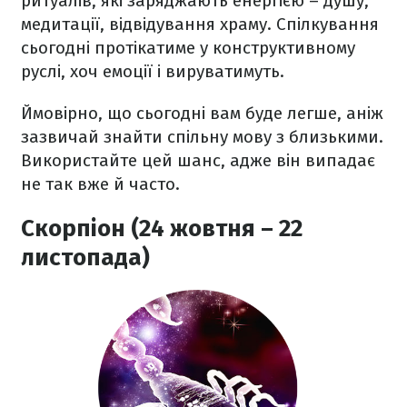
ритуалів, які заряджають енергією – душу,
медитації, відвідування храму. Спілкування
сьогодні протікатиме у конструктивному
руслі, хоч емоції і вируватимуть.
Ймовірно, що сьогодні вам буде легше, аніж
зазвичай знайти спільну мову з близькими.
Використайте цей шанс, адже він випадає
не так вже й часто.
Скорпіон (24 жовтня – 22
листопада)