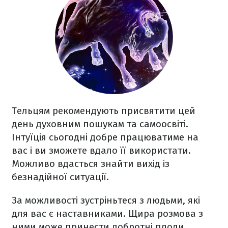
Тельцям рекомендують присвятити цей
день духовним пошукам та самоосвіті.
Інтуїція сьогодні добре працюватиме на
вас і ви зможете вдало її використати.
Можливо вдасться знайти вихід із
безнадійної ситуації.
За можливості зустріньтеся з людьми, які
для вас є наставниками. Щира розмова з
ними може принести добротні плоди.