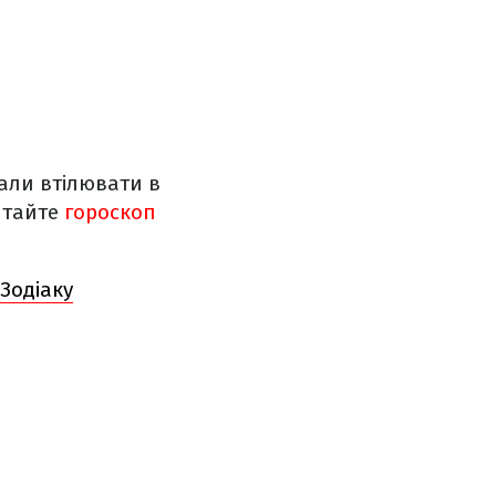
мали втілювати в
Читайте
гороскоп
 Зодіаку