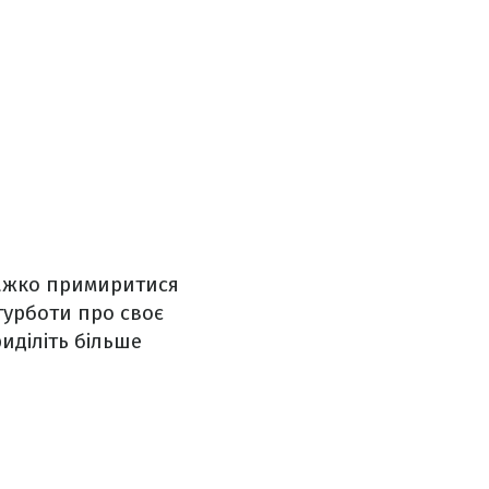
важко примиритися
турботи про своє
риділіть більше