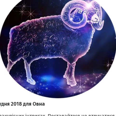
удня 2018 для Овна
 закулісних інтригах. Постарайтеся не втручатися