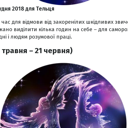
удня 2018 для Тельця
час для відмови від закоренілих шкідливих звич
ажано виділити кілька годин на себе – для саморо
ні і людям розумової праці.
 травня – 21 червня)