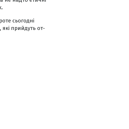
к.
роте сьогодні
, які прийдуть от-