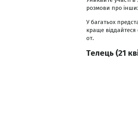
розмови про інших
У багатьох предст
краще віддайтеся ф
от.
Телець (21 кв