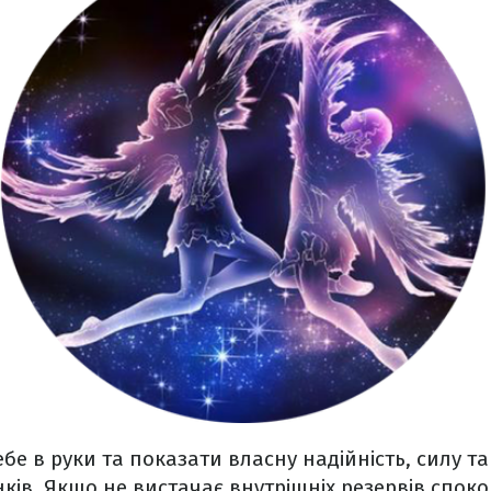
бе в руки та показати власну надійність, силу та
ів. Якщо не вистачає внутрішніх резервів спокою,