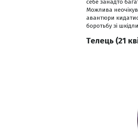
себе занадто бага
Можлива неочікува
авантюри кидатися
боротьбу зі шкідл
Телець (21 кв