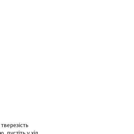
 тверезість
 пустіть у хід