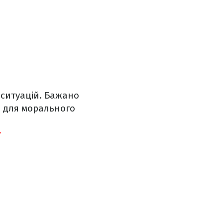
 ситуацій. Бажано
й для морального
У