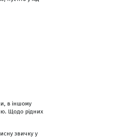
и, в іншому
ню. Щодо рідних
исну звичку у