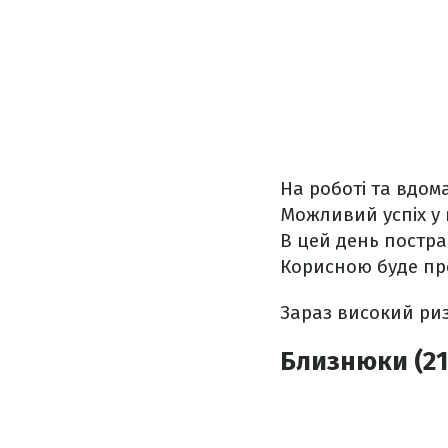
На роботі та вдом
Можливий успіх у 
В цей день постра
Корисною буде про
Зараз високий риз
Близнюки (21