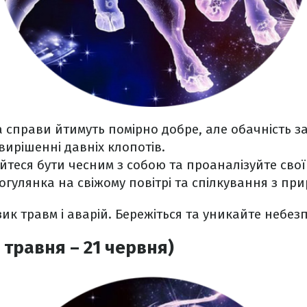
а справи йтимуть помірно добре, але обачність з
вирішенні давніх клопотів.
йтеся бути чесним з собою та проаналізуйте свої 
гулянка на свіжому повітрі та спілкування з пр
ик травм і аварій. Бережіться та уникайте небез
 травня – 21 червня)