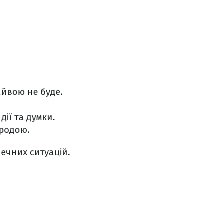
айвою не буде.
дії та думки.
иродою.
печних ситуацій.