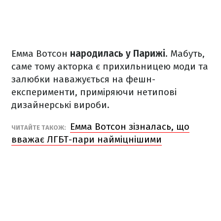
Емма Вотсон
народилась у Парижі
. Мабуть,
саме тому акторка є прихильницею моди та
залюбки наважується на фешн-
експерименти, приміряючи нетипові
дизайнерські вироби.
Емма Вотсон зізналась, що
ЧИТАЙТЕ ТАКОЖ:
вважає ЛГБТ-пари найміцнішими