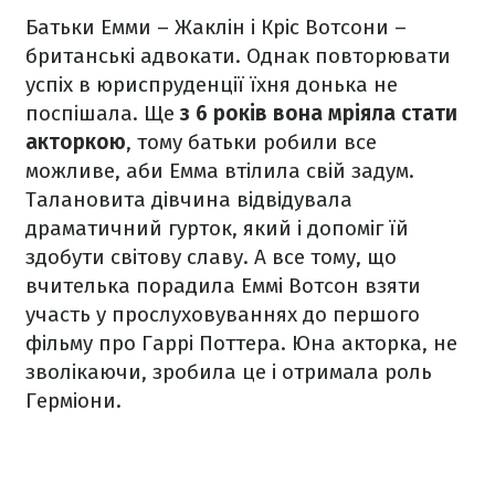
Батьки Емми – Жаклін і Кріс Вотсони –
британські адвокати. Однак повторювати
успіх в юриспруденції їхня донька не
поспішала. Ще
з 6 років вона мріяла стати
акторкою
, тому батьки робили все
можливе, аби Емма втілила свій задум.
Талановита дівчина відвідувала
драматичний гурток, який і допоміг їй
здобути світову славу. А все тому, що
вчителька порадила Еммі Вотсон взяти
участь у прослуховуваннях до першого
фільму про Гаррі Поттера. Юна акторка, не
зволікаючи, зробила це і отримала роль
Герміони.