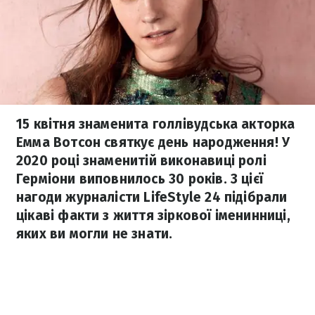
15 квітня знаменита голлівудська акторка
Емма Вотсон святкує день народження! У
2020 році знаменитій виконавиці ролі
Герміони виповнилось 30 років. З цієї
нагоди журналісти LifeStyle 24 підібрали
цікаві факти з життя зіркової іменинниці,
яких ви могли не знати.