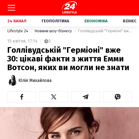
24 КАНАЛ
ГЕОПОЛІТИКА
ЕКОНОМІКА
БІЗНЕС
Lifestyle 24
Новини шоу-бізнесу
Голлівудській "Герміоні" вже 30: цікаві факти з життя Емми Вотсон, яких ви могли не знати
15 квітня,
17:14
3
Голлівудській "Герміоні" вже
30: цікаві факти з життя Емми
Вотсон, яких ви могли не знати
Юлія Михайлова