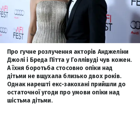
Про гучне розлучення акторів Анджеліни
Джолі і Бреда Пітта у Голлівуді чув кожен.
А їхня боротьба стосовно опіки над
дітьми не вщухала близько двох років.
Однак нарешті екс-закохані прийшли до
остаточної угоди про умови опіки над
шістьма дітьми.