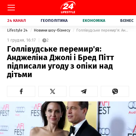
24 КАНАЛ
ГЕОПОЛІТИКА
ЕКОНОМІКА
БІЗНЕС
Lifestyle 24
Новини шоу-бізнесу
Голлівудське перемир'я: Анджеліна Джолі і Бред Пітт підписали угоду з опіки над дітьми
1 грудня,
16:17
2
Голлівудське перемир'я:
Анджеліна Джолі і Бред Пітт
підписали угоду з опіки над
дітьми