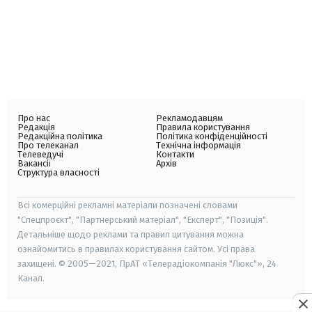
Про нас
Рекламодавцям
Редакція
Правила користування
Редакційна політика
Політика конфіденційності
Про телеканал
Технічна інформація
Телеведучі
Контакти
Вакансії
Архів
Структура власності
Всі комерційні рекламні матеріали позначені словами
"Спецпроєкт", "Партнерський матеріал", "Експерт", "Позиція".
Детальніше щодо реклами та правил цитування можна
ознайомитись в правилах користування сайтом. Усі права
захищені. © 2005—2021, ПрАТ «Телерадіокомпанія "Люкс"», 24
Канал.