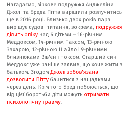
Нагадаємо, зіркове подружжя Анджеліни
Джолі та Бреда Пітта вирішили розлучитись
ще в 2016 році. Близько двох років пара
вирішує судові питання, зокрема,
подружжя
ділить опіку
над 6 дітьми – 16-річним
Меддоксом, 14-річним Паксом, 13-річною
Захарою, 12-річною Шайло і 9-річними
близнюками Вів'єн і Ноксом. Старший син
Меддокс уже раніше заявив, що хоче жити з
батьком. Згодом
Джолі зобов'язана
дозволити Пітту
бачитися з нащадками
через день. Крім того Бред побоюється, що
від цієї боротьби діти можуть
отримати
психологічну травму
.