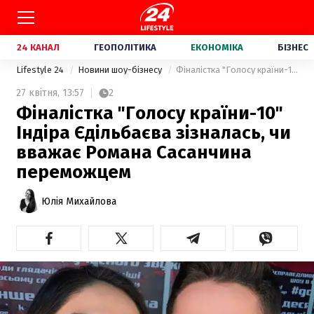
24 КАНАЛ
ГЕОПОЛІТИКА
ЕКОНОМІКА
БІЗНЕС
Lifestyle 24
Новини шоу-бізнесу
Фіналістка "Голосу країни-10" Індіра Єдільбаєва зізналась, чи вважає Романа Сасанчина переможцем
27 квітня,
13:57
2
Фіналістка "Голосу країни-10"
Індіра Єдільбаєва зізналась, чи
вважає Романа Сасанчина
переможцем
Юлія Михайлова