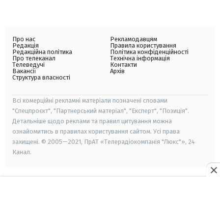
Про нас
Рекламодавцям
Редакція
Правила користування
Редакційна політика
Політика конфіденційності
Про телеканал
Технічна інформація
Телеведучі
Контакти
Вакансії
Архів
Структура власності
Всі комерційні рекламні матеріали позначені словами
"Спецпроєкт", "Партнерський матеріал", "Експерт", "Позиція".
Детальніше щодо реклами та правил цитування можна
ознайомитись в правилах користування сайтом. Усі права
захищені. © 2005—2021, ПрАТ «Телерадіокомпанія "Люкс"», 24
Канал.