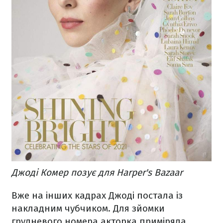
Джоді Комер позує для Harper's Bazaar
Вже на інших кадрах Джоді постала із
накладним чубчиком. Для зйомки
грудневого номера акторка приміряла