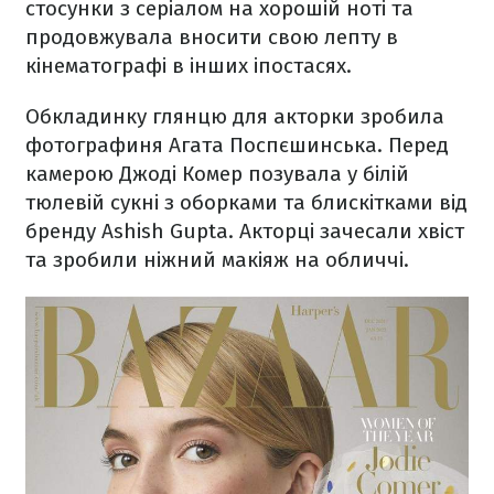
стосунки з серіалом на хорошій ноті та
продовжувала вносити свою лепту в
кінематографі в інших іпостасях.
Обкладинку глянцю для акторки зробила
фотографиня Агата Поспєшинська. Перед
камерою Джоді Комер позувала у білій
тюлевій сукні з оборками та блискітками від
бренду Ashish Gupta. Акторці зачесали хвіст
та зробили ніжний макіяж на обличчі.