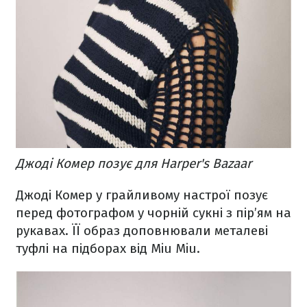
Джоді Комер позує для Harper's Bazaar
Джоді Комер у грайливому настрої позує
перед фотографом у чорній сукні з пір’ям на
рукавах. ЇЇ образ доповнювали металеві
туфлі на підборах від Miu Miu.