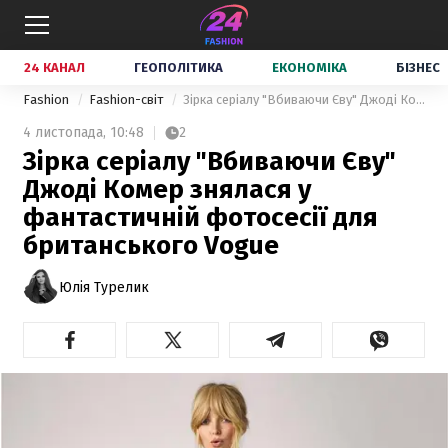
24 КАНАЛ
ГЕОПОЛІТИКА
ЕКОНОМІКА
БІЗНЕС
Fashion
Fashion-світ
Зірка серіалу "Вбиваючи Єву" Джоді Комер знялася у фантастичній фотосесії для британського Vogue
4 листопада,
10:48
2
Зірка серіалу "Вбиваючи Єву"
Джоді Комер знялася у
фантастичній фотосесії для
британського Vogue
Юлія Турелик