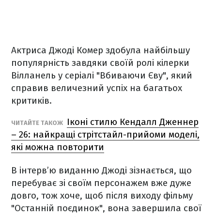
Актриса Джоді Комер здобула найбільшу
популярність завдяки своїй ролі кілерки
Вілланель у серіалі "Вбиваючи Єву", який
справив величезний успіх на багатьох
критиків.
Іконі стилю Кендалл Дженнер
ЧИТАЙТЕ ТАКОЖ
– 26: найкращі стрітстайл-прийоми моделі,
які можна повторити
В інтерв’ю виданню Джоді зізнається, що
перебуває зі своїм персонажем вже дуже
довго, тож хоче, щоб після виходу фільму
"Останній поєдинок", вона завершила свої