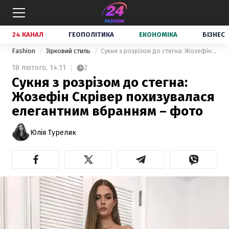
24 КАНАЛ
ГЕОПОЛІТИКА
ЕКОНОМІКА
БІЗНЕС
Fashion
Зірковий стиль
Сукня з розрізом до стегна: Жозефін Скрівер похизувалася елегантним вбранням – фото
18 лютого,
14:11
2
Сукня з розрізом до стегна:
Жозефін Скрівер похизувалася
елегантним вбранням – фото
Юлія Турелик