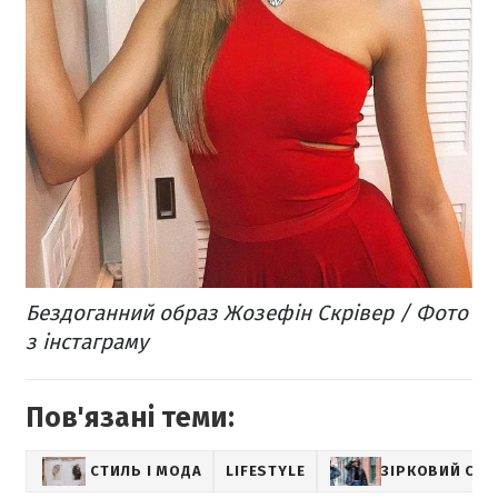
Бездоганний образ Жозефін Скрівер / Фото
з інстаграму
Пов'язані теми:
СТИЛЬ І МОДА
LIFESTYLE
ЗІРКОВИЙ СТИ