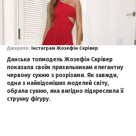
Джерело:
інстаграм Жозефін Скрівер
Данська топмодель Жозефін Скрівер
показала своїм прихильникам елегантну
червону сукню з розрізами. Як завжди,
одна з найвідоміших моделей світу,
обрала сукню, яка вигідно підкреслила її
струнку фігуру.