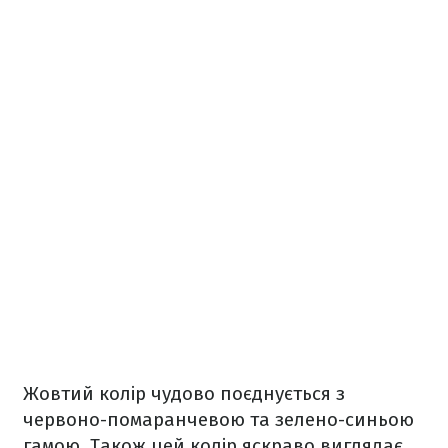
Жовтий колір чудово поєднується з
червоно-помаранчевою та зелено-синьою
гамою. Також цей колір яскраво виглядає