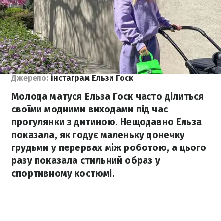
Джерело:
інстаграм Ельзи Госк
Молода матуся Ельза Госк часто ділиться
своїми модними виходами під час
прогулянки з дитиною. Нещодавно Ельза
показала, як годує маленьку донечку
грудьми у перервах між роботою, а цього
разу показала стильний образ у
спортивному костюмі.