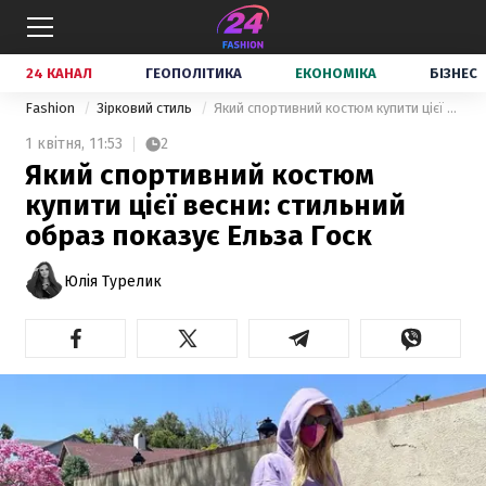
24 КАНАЛ
ГЕОПОЛІТИКА
ЕКОНОМІКА
БІЗНЕС
Fashion
Зірковий стиль
Який спортивний костюм купити цієї весни: стильний образ показує Ельза Госк
1 квітня,
11:53
2
Який спортивний костюм
купити цієї весни: стильний
образ показує Ельза Госк
Юлія Турелик