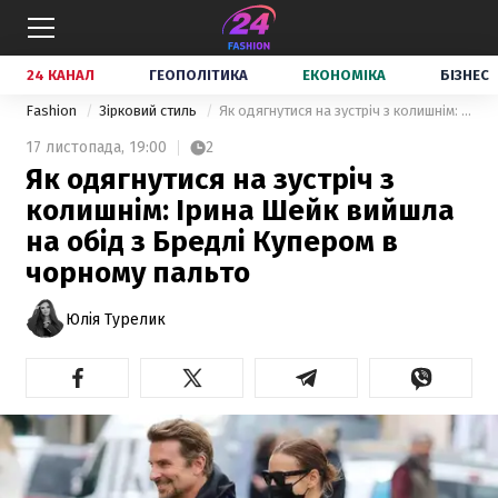
24 КАНАЛ
ГЕОПОЛІТИКА
ЕКОНОМІКА
БІЗНЕС
Fashion
Зірковий стиль
Як одягнутися на зустріч з колишнім: Ірина Шейк вийшла на обід з Бредлі Купером в чорному пальто
17 листопада,
19:00
2
Як одягнутися на зустріч з
колишнім: Ірина Шейк вийшла
на обід з Бредлі Купером в
чорному пальто
Юлія Турелик