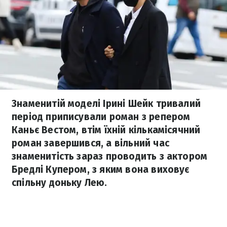
Знаменитій моделі Ірині Шейк тривалий
період приписували роман з репером
Каньє Вестом, втім їхній кількамісячний
роман завершився, а вільний час
знаменитість зараз проводить з актором
Бредлі Купером, з яким вона виховує
спільну доньку Лею.