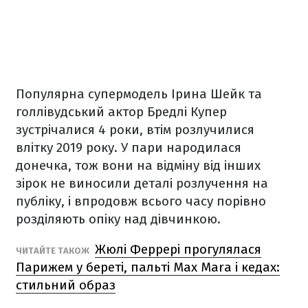
Популярна супермодель Ірина Шейк та
голлівудський актор Бредлі Купер
зустрічалися 4 роки, втім розлучилися
влітку 2019 року. У пари народилася
донечка, тож вони на відміну від інших
зірок не виносили деталі розлучення на
публіку, і впродовж всього часу порівно
розділяють опіку над дівчинкою.
Жюлі Феррері прогулялася
ЧИТАЙТЕ ТАКОЖ
Парижем у береті, пальті Max Mara і кедах:
стильний образ