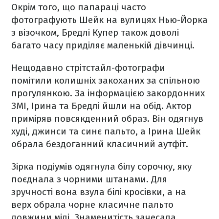
Окрім того, що папараці часто
фотографують Шейк на вулицях Нью-Йорка
з візочком, Бредлі Купер також доволі
багато часу приділяє маленькій дівчинці.
Нещодавно стрітстайл-фотографи
помітили колишніх закоханих за спільною
прогулянкою. За інформацією закордонних
ЗМІ, Ірина та Бредлі йшли на обід. Актор
приміряв повсякденний образ. Він одягнув
худі, джинси та синє пальто, а Ірина Шейк
обрала бездоганний класичний аутфіт.
Зірка подіумів одягнула білу сорочку, яку
поєднала з чорними штанами. Для
зручності вона взула білі кросівки, а на
верх обрала чорне класичне пальто
довжини міді. Знаменитість зачесала