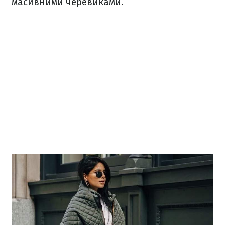
масивними черевиками.