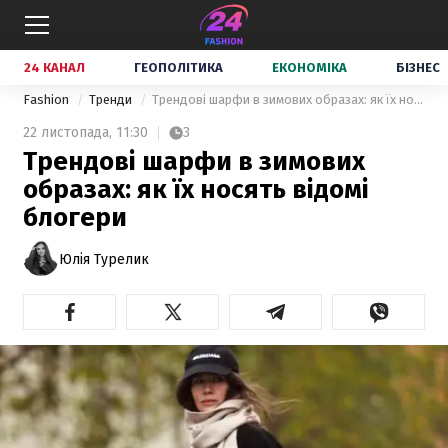
24 КАНАЛ
ГЕОПОЛІТИКА
ЕКОНОМІКА
БІЗНЕС
Fashion
Тренди
Трендові шарфи в зимових образах: як їх носять відомі блогери
22 листопада,
11:30
3
Трендові шарфи в зимових
образах: як їх носять відомі
блогери
Юлія Турелик