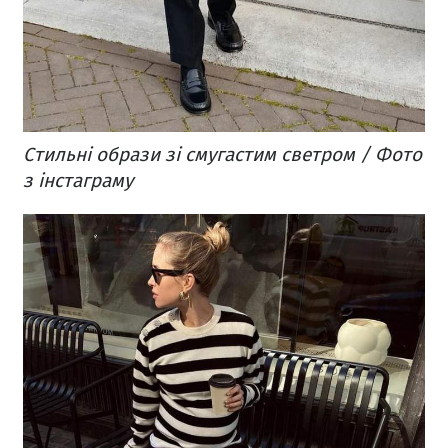
Стильні образи зі смугастим светром / Фото
з інстаграму