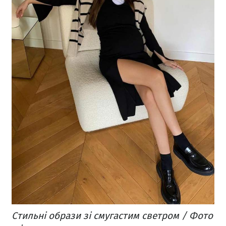
Стильні образи зі смугастим светром / Фото