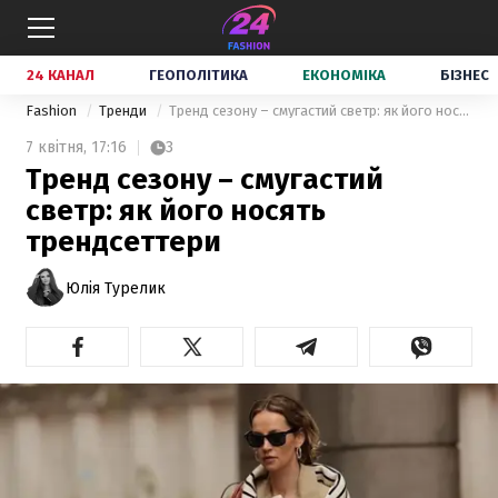
24 КАНАЛ
ГЕОПОЛІТИКА
ЕКОНОМІКА
БІЗНЕС
Fashion
Тренди
Тренд сезону – смугастий светр: як його носять трендсеттери
7 квітня,
17:16
3
Тренд сезону – смугастий
светр: як його носять
трендсеттери
Юлія Турелик