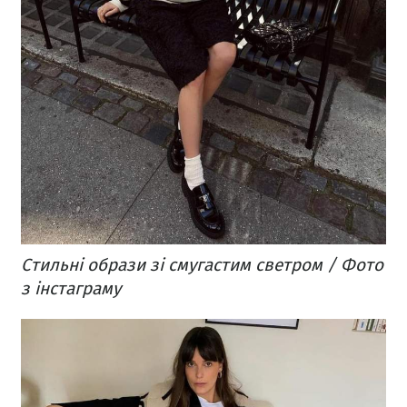
Стильні образи зі смугастим светром / Фото
з інстаграму