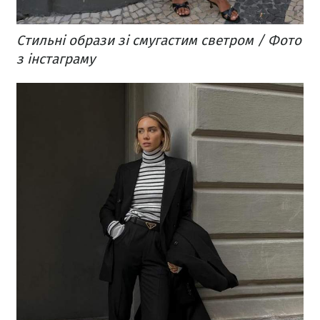
Стильні образи зі смугастим светром / Фото
з інстаграму