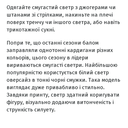
Одягайте смугастий светр з джогерами чи
штанами зі стрілками, накиньте на плечі
поверх тренчу чи іншого светра, або навіть
трикотажної сукні.
Попри те, що останні сезони балом
заправляли однотонні кардигани різних
кольорів, цього сезону в лідери
вириваються смугасті светри. Найбільшою
популярністю користується білий светр
оверсайз в тонкі чорні смужки. Така модель
виглядає дуже привабливо і стильно.
Завдяки принту, светр здатний коригувати
фігуру, візуально додаючи витонченість і
стрункість силуету.