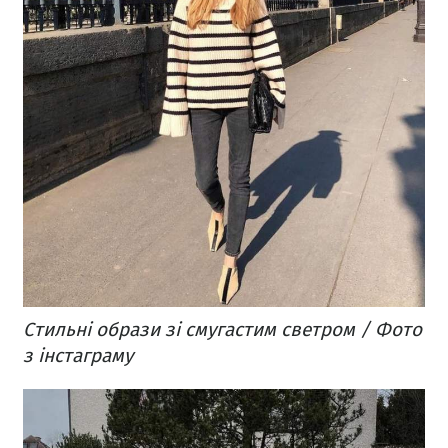
Стильні образи зі смугастим светром / Фото
з інстаграму