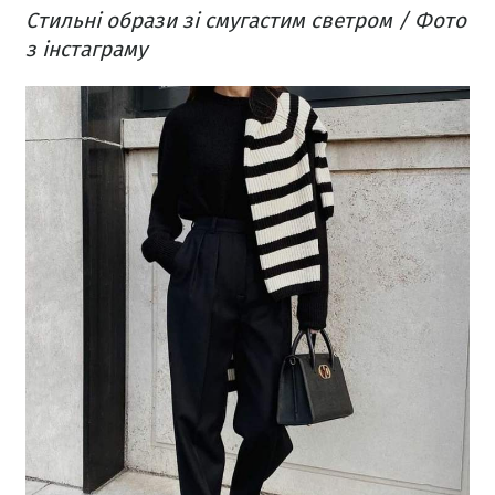
Стильні образи зі смугастим светром / Фото
з інстаграму