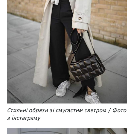
Стильні образи зі смугастим светром / Фото
з інстаграму