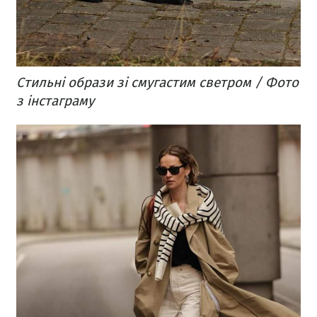
Стильні образи зі смугастим светром / Фото
з інстаграму