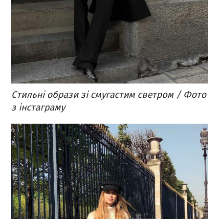
Стильні образи зі смугастим светром / Фото
з інстаграму