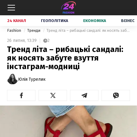
24 КАНАЛ
ГЕОПОЛІТИКА
ЕКОНОМІКА
БІЗНЕС
Fashion
Тренди
Тренд літа – рибацькі сандалі: як носять забуте взуття інстаграм-модниці
26 липня,
13:39
2
Тренд літа – рибацькі сандалі:
як носять забуте взуття
інстаграм-модниці
Юлія Турелик