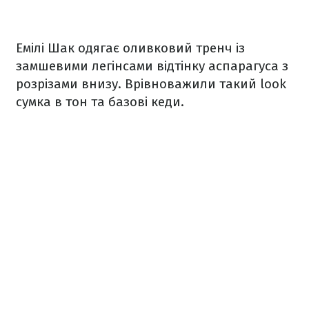
Емілі Шак одягає оливковий тренч із
замшевими легінсами відтінку аспарагуса з
розрізами внизу. Врівноважили такий look
сумка в тон та базові кеди.