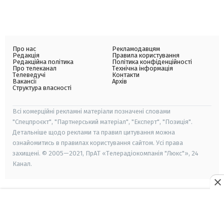
Про нас
Рекламодавцям
Редакція
Правила користування
Редакційна політика
Політика конфіденційності
Про телеканал
Технічна інформація
Телеведучі
Контакти
Вакансії
Архів
Структура власності
Всі комерційні рекламні матеріали позначені словами
"Спецпроєкт", "Партнерський матеріал", "Експерт", "Позиція".
Детальніше щодо реклами та правил цитування можна
ознайомитись в правилах користування сайтом. Усі права
захищені. © 2005—2021, ПрАТ «Телерадіокомпанія "Люкс"», 24
Канал.