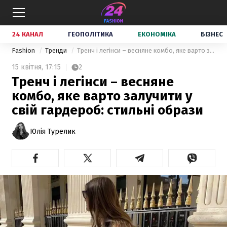
24 КАНАЛ
ГЕОПОЛІТИКА
ЕКОНОМІКА
БІЗНЕС
Fashion
Тренди
Тренч і легінси – весняне комбо, яке варто залучити у свій гардероб: стильні образи
15 квітня,
17:15
2
Тренч і легінси – весняне
комбо, яке варто залучити у
свій гардероб: стильні образи
Юлія Турелик