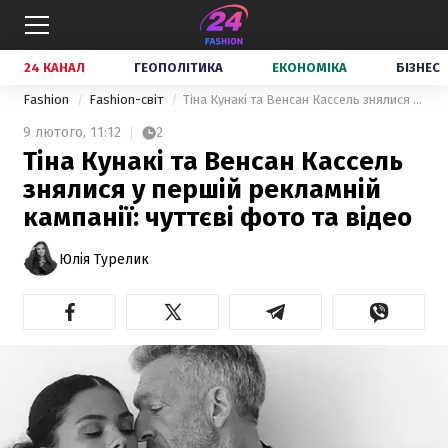
24 КАНАЛ
ГЕОПОЛІТИКА
ЕКОНОМІКА
БІЗНЕС
Fashion
Fashion-світ
Тіна Кунакі та Венсан Кассель знялися у першій рекламній кампанії: чуттєві фото та відео
9 лютого,
11:12
2
Тіна Кунакі та Венсан Кассель
знялися у першій рекламній
кампанії: чуттєві фото та відео
Юлія Турелик