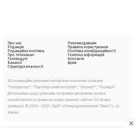
Про нас
Рекламодавцям
Редакція
Правила користування
Редакційна політика
Політика конфіденційності
Про телеканал
Технічна інформація
Телеведучі
Контакти
Вакансії
Архів
Структура власності
Всі комерційні рекламні матеріали позначені словами
"Спецпроєкт", "Партнерський матеріал", "Експерт", "Позиція".
Детальніше щодо реклами та правил цитування можна
ознайомитись в правилах користування сайтом. Усі права
захищені. © 2005—2021, ПрАТ «Телерадіокомпанія "Люкс"», 24
Канал.