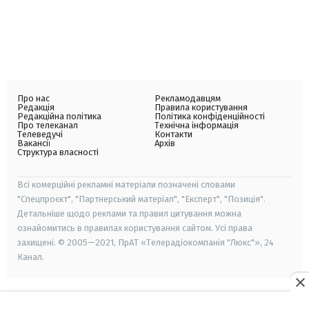
Про нас
Рекламодавцям
Редакція
Правила користування
Редакційна політика
Політика конфіденційності
Про телеканал
Технічна інформація
Телеведучі
Контакти
Вакансії
Архів
Структура власності
Всі комерційні рекламні матеріали позначені словами
"Спецпроєкт", "Партнерський матеріал", "Експерт", "Позиція".
Детальніше щодо реклами та правил цитування можна
ознайомитись в правилах користування сайтом. Усі права
захищені. © 2005—2021, ПрАТ «Телерадіокомпанія "Люкс"», 24
Канал.