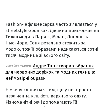
Fashion-інфлюенсерка часто з’являється у
streetstyle-хроніках. Дівчина приїжджає на
Тижні моди в Париж, Мілан, Лондон та
Нью-Йорк. Соня ретельно стежить за
модою, тож її образами надихаються сотні
тисяч модниць зі всього світу.
Андре Тан створив вбрання
ЧИТАЙТЕ ТАКОЖ
для червоних доріжок та модних глянців:
неймовірні образи
Німкеня славиться тим, що у неї просто
незліченна кількість верхнього одягу.
Різноманітні речі допомагають їй