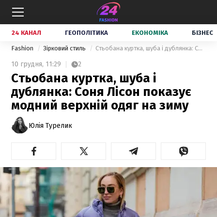
24 КАНАЛ
ГЕОПОЛІТИКА
ЕКОНОМІКА
БІЗНЕС
Fashion
Зірковий стиль
Стьобана куртка, шуба і дублянка: Соня Лісон показує модний верхній одяг на зиму
10 грудня,
11:29
2
Стьобана куртка, шуба і
дублянка: Соня Лісон показує
модний верхній одяг на зиму
Юлія Турелик