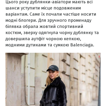
Цього року дублянки-авіатори мають всі
шанси уступити місце подовженим
варіантам. Саме їх почали частіше носити
модні блогери. Для зручного променаду
білявка обрала жовтий спортивний
костюм, зверху одягнула чорну дублянку та
довершила аутфіт чорною кепкою,
модними дутиками та сумкою Balenciaga.