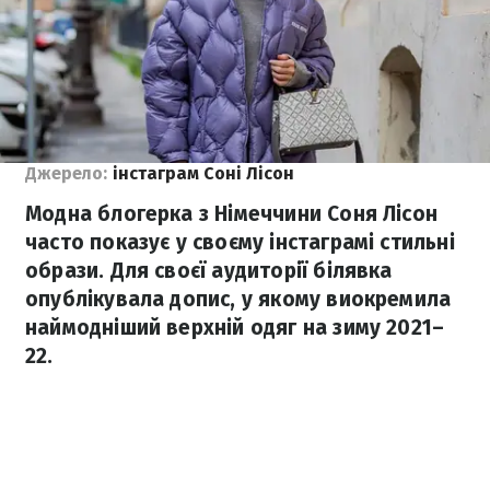
Джерело:
інстаграм Соні Лісон
Модна блогерка з Німеччини Соня Лісон
часто показує у своєму інстаграмі стильні
образи. Для своєї аудиторії білявка
опублікувала допис, у якому виокремила
наймодніший верхній одяг на зиму 2021–
22.