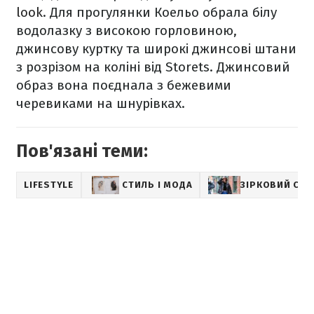
look
.
Для прогулянки Коельо обрала білу
водолазку з високою горловиною,
джинсову куртку та широкі джинсові штани
з розрізом на коліні від Storets. Джинсовий
образ вона поєднала з бежевими
черевиками на шнурівках.
Пов'язані теми:
LIFESTYLE
СТИЛЬ І МОДА
ЗІРКОВИЙ СТИ