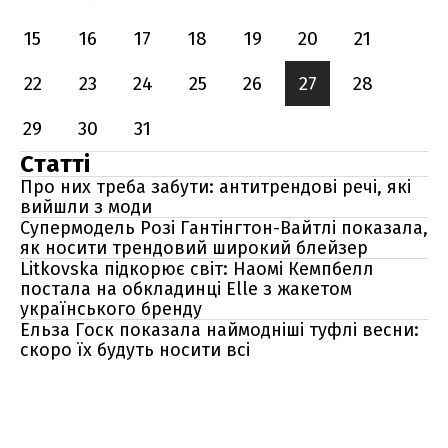
15
16
17
18
19
20
21
22
23
24
25
26
27
28
29
30
31
Статті
Про них треба забути: антитрендові речі, які
вийшли з моди
Супермодель Розі Гантінгтон-Вайтлі показала,
як носити трендовий широкий блейзер
Litkovska підкорює світ: Наомі Кемпбелл
постала на обкладинці Elle з жакетом
українського бренду
Ельза Госк показала наймодніші туфлі весни:
скоро їх будуть носити всі