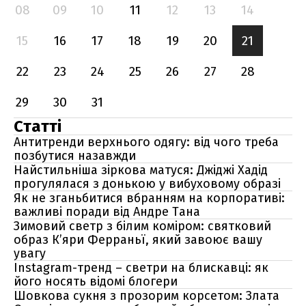
08
09
10
11
12
13
14
15
16
17
18
19
20
21
22
23
24
25
26
27
28
29
30
31
Статті
Антитренди верхнього одягу: від чого треба
позбутися назавжди
Найстильніша зіркова матуся: Джіджі Хадід
прогулялася з донькою у вибуховому образі
Як не зганьбитися вбранням на корпоративі:
важливі поради від Андре Тана
Зимовий светр з білим коміром: святковий
образ К’яри Ферраньї, який завоює вашу
увагу
Instagram-тренд – светри на блискавці: як
його носять відомі блогери
Шовкова сукня з прозорим корсетом: Злата