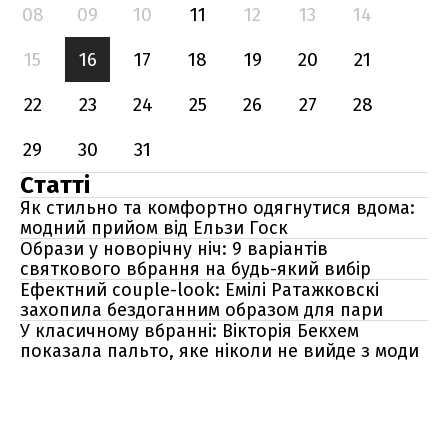
08
09
10
11
12
13
14
15
16
17
18
19
20
21
22
23
24
25
26
27
28
29
30
31
Статті
Як стильно та комфортно одягнутися вдома:
модний прийом від Ельзи Госк
Образи у новорічну ніч: 9 варіантів
святкового вбрання на будь-який вибір
Ефектний couple-look: Емілі Ратажковскі
захопила бездоганним образом для пари
У класичному вбранні: Вікторія Бекхем
показала пальто, яке ніколи не вийде з моди