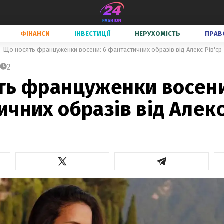
ФІНАНСИ
ІНВЕСТИЦІЇ
НЕРУХОМІСТЬ
ПРАВ
Що носять француженки восени: 6 фантастичних образів від Алекс Рів'єр
2
ть француженки восени
чних образів від Алекс