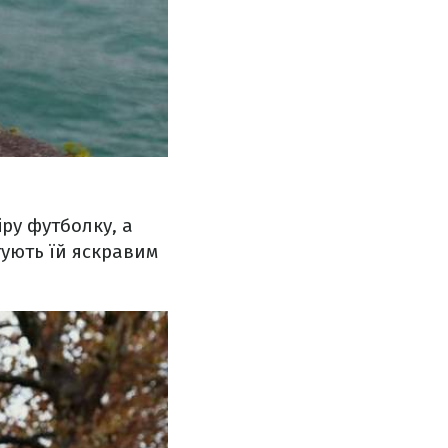
іру футболку, а
гують їй яскравим