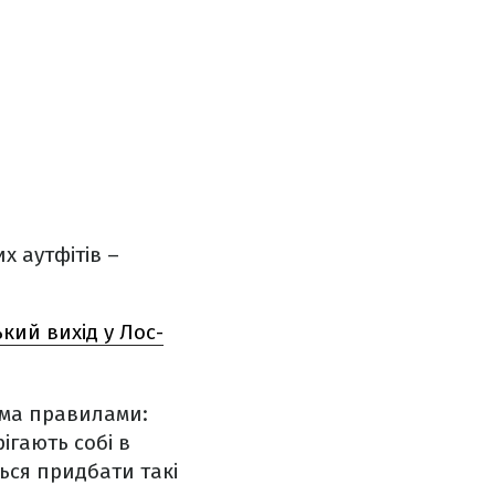
х аутфітів –
ький вихід у Лос-
ома правилами:
ігають собі в
ься придбати такі