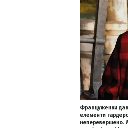
Француженки давн
елементи гардеро
неперевершено. М