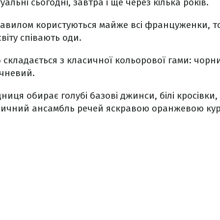
туальні сьогодні, завтра і ще через кілька років.
равилом користуються майже всі француженки, т
світу співають оди.
б складається з класичної кольорової гами: чорни
чневий.
ниця обирає голубі базові джинси, білі кросівки,
ичний ансамбль речей яскравою оранжевою кур