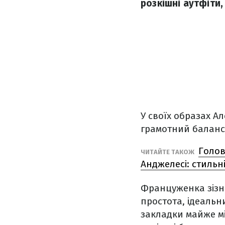
розкішні аутфіти,
У своїх образах Ал
грамотний баланс 
Голов
ЧИТАЙТЕ ТАКОЖ
Анджелесі: стильн
Француженка зізна
простота, ідеальни
закладки майже мі