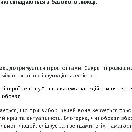
 які складаються з базового люксу.
екс дотримується простої гами. Секрет її розкішни
між простотою і функціональністю.
ні герої серіалу "Гра в кальмара" здійснили світс
і образи
ється, що при виборі речей вона керується трь
й крій та актуальність. Блогерка, чиї образи збер
льйон людей, слідкує за трендами, втім намагаєт