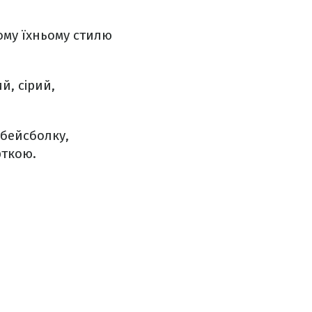
ому їхньому стилю
й, сірий,
 бейсболку,
ткою.