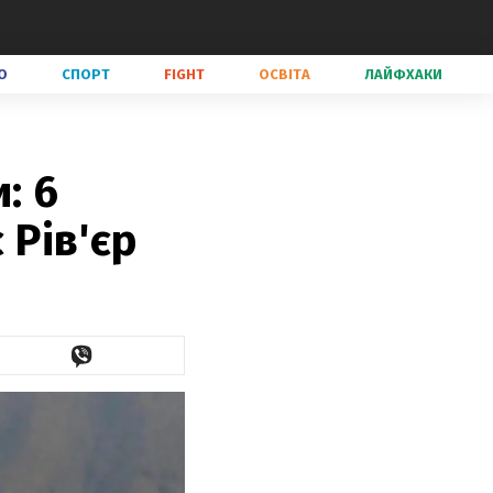
О
СПОРТ
FIGHT
ОСВІТА
ЛАЙФХАКИ
: 6
 Рів'єр