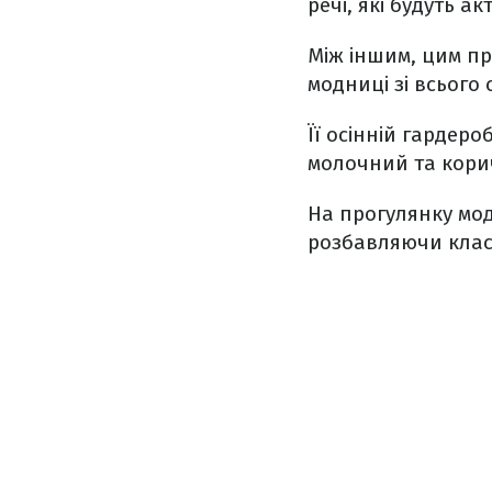
речі, які будуть ак
Між іншим, цим п
модниці зі всього 
Її осінній гардеро
молочний та кори
На прогулянку мод
розбавляючи клас