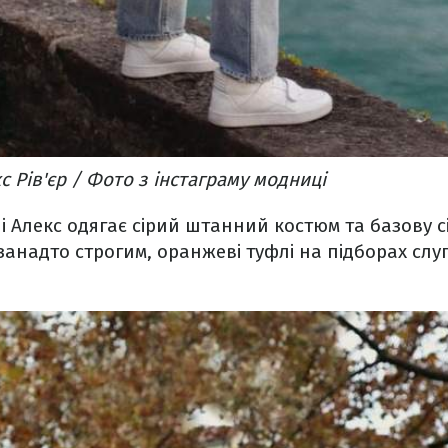
 Рів'єр / Фото з інстаграму модниці
чі Алекс одягає сірий штанний костюм та базову с
занадто строгим, оранжеві туфлі на підборах слу